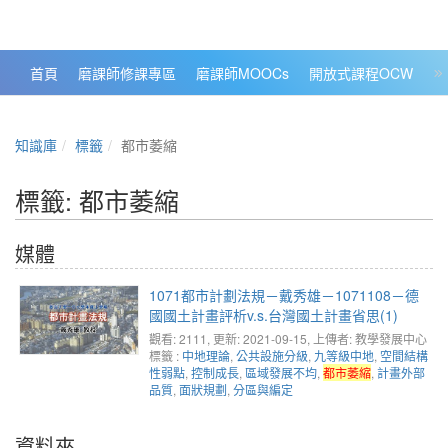
政大數位知識城 NCCU DKB
首頁
磨課師修課專區
磨課師MOOCs
開放式課程OCW
大
知識庫
標籤
都市萎縮
標籤: 都市萎縮
媒體
1071都市計劃法規－戴秀雄－1071108－德
國國土計畫評析v.s.台灣國土計畫省思(1)
觀看: 2111
, 更新: 2021-09-15,
上傳者: 教學發展中心
標籤 :
中地理論
,
公共設施分級
,
九等級中地
,
空間結構
性弱點
,
控制成長
,
區域發展不均
,
都市萎縮
,
計畫外部
品質
,
面狀規劃
,
分區與編定
資料夾