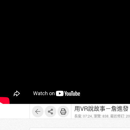
用VR說故事－詹進發 
長度: 07:24,
瀏覽: 838,
最近修訂: 202