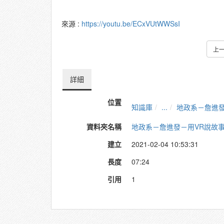
來源 :
https://youtu.be/ECxVUtWWSsI
上
詳細
位置
知識庫
...
地政系－詹進發
資料夾名稱
地政系－詹進發－用VR說故事：
建立
2021-02-04 10:53:31
長度
07:24
引用
1