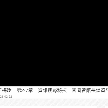
梅玲 第2-7章 資訊搜尋秘技 國圖曾館長談資
1-02-22