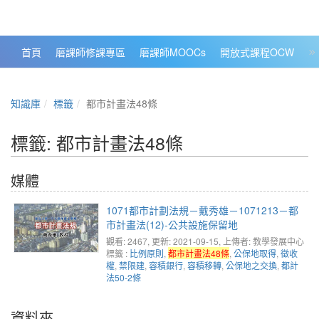
政大數位知識城 NCCU DKB
首頁
磨課師修課專區
磨課師MOOCs
開放式課程OCW
大
知識庫
標籤
都市計畫法48條
標籤: 都市計畫法48條
媒體
1071都市計劃法規－戴秀雄－1071213－都
市計畫法(12)-公共設施保留地
觀看: 2467
, 更新: 2021-09-15,
上傳者: 教學發展中心
標籤 :
比例原則
,
都市計畫法48條
,
公保地取得
,
徵收
權
,
禁限建
,
容積銀行
,
容積移轉
,
公保地之交換
,
都計
法50-2條
資料夾