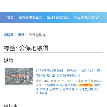
政大數位知識城 NCCU DKB
首頁
磨課師修課專區
磨課師MOOCs
開放式課程OCW
大
知識庫
標籤
公保地取得
標籤: 公保地取得
媒體
1071都市計劃法規－戴秀雄－1071213－都
市計畫法(12)-公共設施保留地
觀看: 2467
, 更新: 2021-09-15,
上傳者: 教學發展中心
標籤 :
比例原則
,
都市計畫法48條
,
公保地取得
,
徵收
權
,
禁限建
,
容積銀行
,
容積移轉
,
公保地之交換
,
都計
法50-2條
資料夾