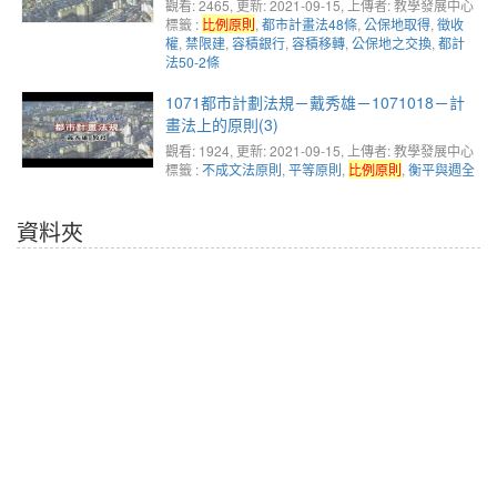
觀看: 2465
, 更新: 2021-09-15,
上傳者: 教學發展中心
標籤 :
比例原則
,
都市計畫法48條
,
公保地取得
,
徵收
權
,
禁限建
,
容積銀行
,
容積移轉
,
公保地之交換
,
都計
法50-2條
1071都市計劃法規－戴秀雄－1071018－計
畫法上的原則(3)
觀看: 1924
, 更新: 2021-09-15,
上傳者: 教學發展中心
標籤 :
不成文法原則
,
平等原則
,
比例原則
,
衡平與週全
資料夾