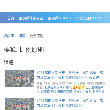
政大數位知識城 NCCU DKB
首頁
磨課師修課專區
磨課師MOOCs
開放式課程OCW
大
知識庫
標籤
比例原則
標籤: 比例原則
媒體
1071都市計劃法規－戴秀雄－1071220－都
市計畫法(14)-公共設施保留地、社會義務與
特別犧牲討論(1)
觀看: 3124
, 更新: 2021-09-15,
上傳者: 教學發展中心
標籤 :
社會義務與特別犧牲
,
比例原則
,
公共設施保留
地
,
財產權限制
,
無限期保留
,
公法上之負擔
,
利益衡量
1071都市計劃法規－戴秀雄－1071213－都
市計畫法(12)-公共設施保留地