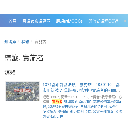
政大數位知識城 NCCU DKB
首頁
磨課師修課專區
磨課師MOOCs
開放式課程OCW
大
知識庫
標籤
實施者
標籤: 實施者
媒體
1071都市計劃法規－戴秀雄－1080110－都
市更新說明-舊版都更條例中實施者的相關議
題(1)
觀看: 2367
, 更新: 2021-09-15,
上傳者: 教學發展中心
標籤 :
實施者
,
轉讓實施者的問題
,
都更條例第3條第4
款
,
公辦都更與自辦都更
,
自辦都更的合理性
,
委託行
使公權力
,
指揮權
,
都更條例10條
,
公辦三種情況
,
公法
與私法的定性