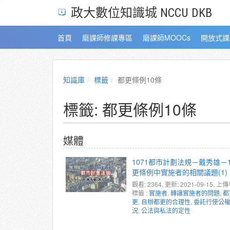
政大數位知識城 NCCU DKB
首頁
磨課師修課專區
磨課師MOOCs
開放式課
知識庫
標籤
都更條例10條
標籤: 都更條例10條
媒體
1071都市計劃法規－戴秀雄－1
更條例中實施者的相關議題(1)
觀看: 2364
, 更新: 2021-09-15,
上傳
標籤 :
實施者
,
轉讓實施者的問題
,
都
更
,
自辦都更的合理性
,
委託行使公
況
,
公法與私法的定性