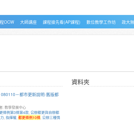
程OCW
大師講座
課程搶先看(AP課程)
數位教學工作坊
政大
資料夾
080110－都市更新說明-舊版都
者: 教學發展中心
更條例第3條第4款
,
公辦都更與自辦都
權力
,
指揮權
,
都更條例10條
,
公辦三種情