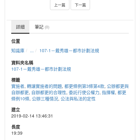
上一篇
下一篇
詳細
筆記
(0)
位置
知識庫
...
107-1－戴秀雄－都市計劃法規
資料夾名稱
107-1－戴秀雄－都市計劃法規
標籤
實施者
,
轉讓實施者的問題
,
都更條例第3條第4款
,
公辦都更與
自辦都更
,
自辦都更的合理性
,
委託行使公權力
,
指揮權
,
都更
條例10條
,
公辦三種情況
,
公法與私法的定性
建立
2019-02-14 13:46:31
長度
19:39