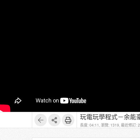
玩電玩學程式－余能豪
長度: 04:11,
瀏覽: 1319,
最近修訂: 20