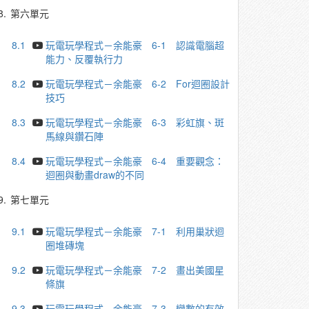
8.
第六單元
8.1
玩電玩學程式－余能豪 6-1 認識電腦超
能力、反覆執行力
8.2
玩電玩學程式－余能豪 6-2 For迴圈設計
技巧
8.3
玩電玩學程式－余能豪 6-3 彩虹旗、斑
馬線與鑽石陣
8.4
玩電玩學程式－余能豪 6-4 重要觀念：
迴圈與動畫draw的不同
9.
第七單元
9.1
玩電玩學程式－余能豪 7-1 利用巢狀迴
圈堆磚塊
9.2
玩電玩學程式－余能豪 7-2 畫出美國星
條旗
9.3
玩電玩學程式－余能豪 7-3 變數的有效