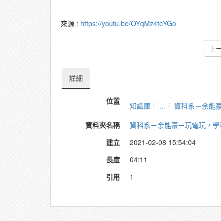
來源 :
https://youtu.be/OYqMz4tcYGo
上
詳細
位置
知識庫
...
資科系－余能
資料夾名稱
資科系－余能豪－玩電玩，學
建立
2021-02-08 15:54:04
長度
04:11
引用
1