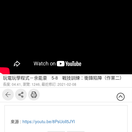
玩電玩學程式－余能豪 5-8 戰技訓練：衝鋒陷陣（作業二）
長度: 04:41,
瀏覽: 1246,
最近修訂: 2021-02-08
來源 :
https://youtu.be/8PsUoll5JYI