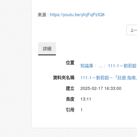
來源 :
https://youtu.be/yfcjFqPzIQ8
上
詳細
位置
知識庫
...
111-1－劉
資料夾名稱
111-1－劉若韶－「壯遊.
建立
2025-02-17 16:33:00
長度
13:11
引用
1