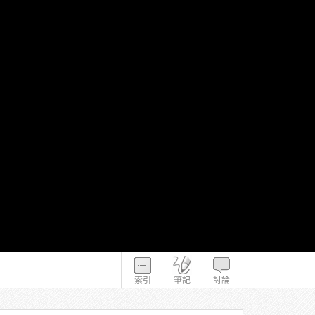
索引
筆記
討論