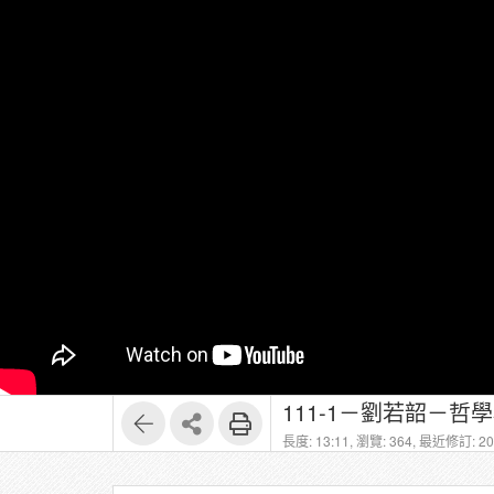
111-1－劉若韶－哲學概論
長度: 13:11,
瀏覽: 364,
最近修訂: 202