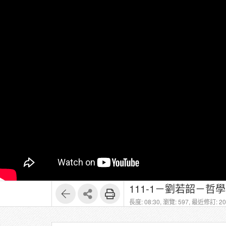
111-1－劉若韶－哲學概論
長度: 08:30,
瀏覽: 597,
最近修訂: 202