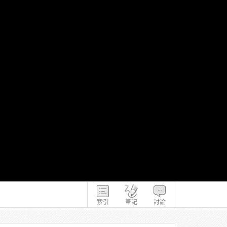
索引
筆記
討論