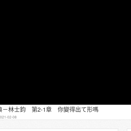
－林士鈞 第2-1章 你變得出て形嗎
21-02-08