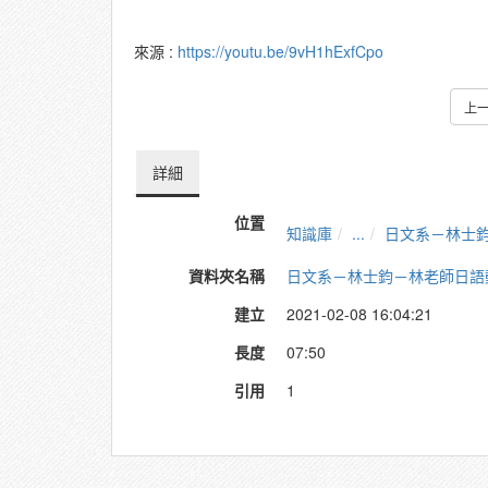
來源 :
https://youtu.be/9vH1hExfCpo
上
詳細
位置
知識庫
...
日文系－林士
資料夾名稱
日文系－林士鈞－林老師日語
建立
2021-02-08 16:04:21
長度
07:50
引用
1