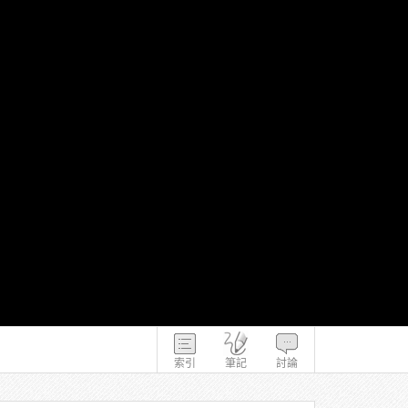
索引
筆記
討論