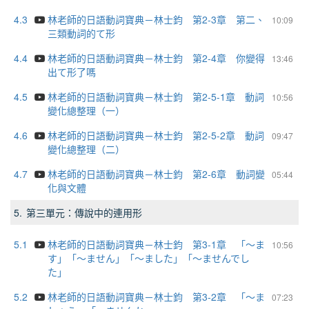
4.3
林老師的日語動詞寶典－林士鈞 第2-3章 第二、
10:09
三類動詞的て形
4.4
林老師的日語動詞寶典－林士鈞 第2-4章 你變得
13:46
出て形了嗎
4.5
林老師的日語動詞寶典－林士鈞 第2-5-1章 動詞
10:56
變化總整理（一）
4.6
林老師的日語動詞寶典－林士鈞 第2-5-2章 動詞
09:47
變化總整理（二）
4.7
林老師的日語動詞寶典－林士鈞 第2-6章 動詞變
05:44
化與文體
5.
第三單元：傳說中的連用形
5.1
林老師的日語動詞寶典－林士鈞 第3-1章 「～ま
10:56
す」「～ません」「～ました」「～ませんでし
た」
5.2
林老師的日語動詞寶典－林士鈞 第3-2章 「～ま
07:23