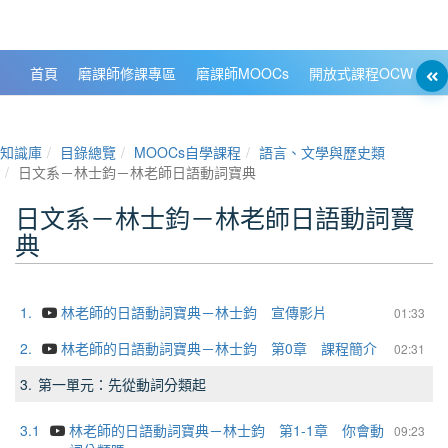
政大數位知識城 NCCU DKB
首頁
磨課師修課專區
磨課師MOOCs
開放式課程OCW
大
知識庫
目錄總覽
MOOCs自學課程
語言、文學與歷史類
日文系－林士鈞－林老師日語動詞寶典
日文系－林士鈞－林老師日語動詞寶
典
1.
林老師的日語動詞寶典－林士鈞 宣傳影片
01:33
2.
林老師的日語動詞寶典－林士鈞 第0章 課程簡介
02:31
3.
第一單元：先從動詞分類起
3.1
林老師的日語動詞寶典－林士鈞 第1-1章 你會動
09:23