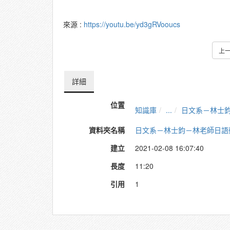
來源 :
https://youtu.be/yd3gRVooucs
上
詳細
位置
知識庫
...
日文系－林士
資料夾名稱
日文系－林士鈞－林老師日語
建立
2021-02-08 16:07:40
長度
11:20
引用
1