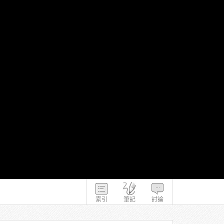
索引
筆記
討論