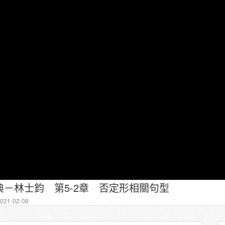
－林士鈞 第5-2章 否定形相關句型
21-02-08