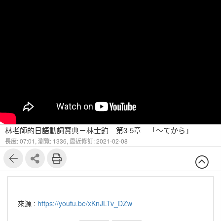
林老師的日語動詞寶典－林士鈞 第3-5章 「～てから」
長度: 07:01,
瀏覽: 1336,
最近修訂: 2021-02-08
來源 :
https://youtu.be/xKnJLTv_DZw