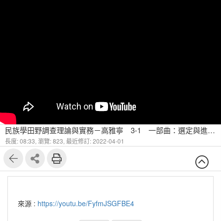
民族學田野調查理論與實務－高雅寧 3-1 一部曲：選定與進入田野點
長度: 08:33,
瀏覽: 823,
最近修訂: 2022-04-01
來源 :
https://youtu.be/FyfmJSGFBE4