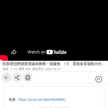
民族學田野調查理論與實務－張駿逸 1-5 雲南省寧蒗縣大村普米族民居建築藝術
長度: 11:16,
瀏覽: 825,
最近修訂: 2022-04-01
來源 :
https://youtu.be/2wevVKd2BdU