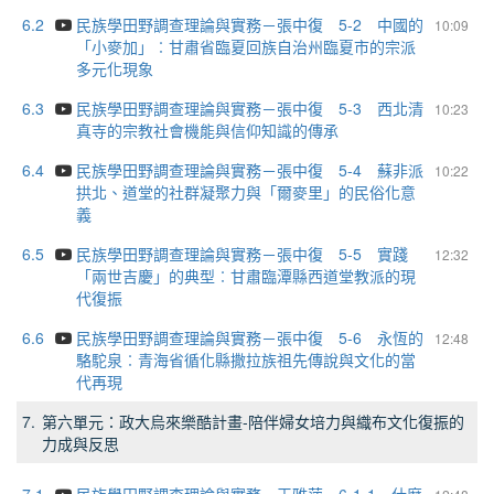
6.2
民族學田野調查理論與實務－張中復 5-2 中國的
10:09
「小麥加」︰甘肅省臨夏回族自治州臨夏市的宗派
多元化現象
6.3
民族學田野調查理論與實務－張中復 5-3 西北清
10:23
真寺的宗教社會機能與信仰知識的傳承
6.4
民族學田野調查理論與實務－張中復 5-4 蘇非派
10:22
拱北、道堂的社群凝聚力與「爾麥里」的民俗化意
義
6.5
民族學田野調查理論與實務－張中復 5-5 實踐
12:32
「兩世吉慶」的典型︰甘肅臨潭縣西道堂教派的現
代復振
6.6
民族學田野調查理論與實務－張中復 5-6 永恆的
12:48
駱駝泉︰青海省循化縣撒拉族祖先傳說與文化的當
代再現
7.
第六單元：政大烏來樂酷計畫-陪伴婦女培力與織布文化復振的
力成與反思