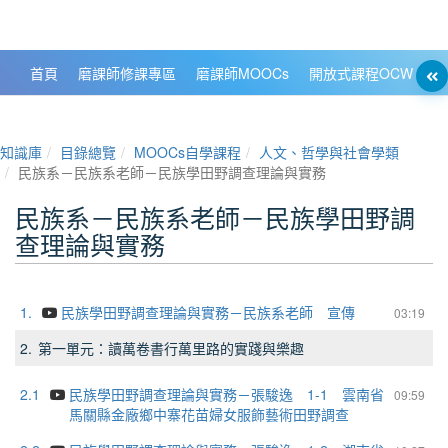
政大數位知識城 NCCU DKB
首頁
磨課師修課專區
磨課師MOOCs
開放式課程OCW
大
知識庫
目錄總覽
MOOCs自學課程
人文、哲學與社會學類
民族系－民族系老師－民族學田野調查理論與實務
民族系－民族系老師－民族學田野調
查理論與實務
1.
民族學田野調查理論與實務－民族系老師 宣傳
03:19
2.
第一單元：讀萬卷書行萬里路的實踐與樂趣
2.1
民族學田野調查理論與實務－張駿逸 1-1 雲南省
09:59
馬關縣金廠鄉中寨花苗婦女服飾藝術田野調查