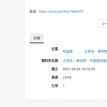
來源 :
https://youtu.be/Suq7Ikw4tGY
上
詳細
位置
知識庫
...
企管系－羅明
資料夾名稱
企管系－羅明琇－供應鏈與服
建立
2021-09-24 10:14:29
長度
13:53
引用
1