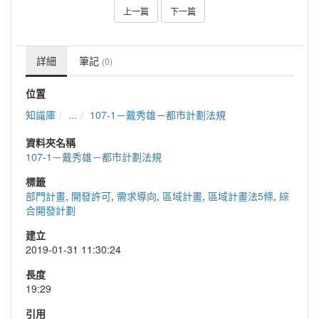
上一篇
下一篇
詳細
筆記
(0)
位置
知識庫
...
107-1－戴秀雄－都市計劃法規
資料夾名稱
107-1－戴秀雄－都市計劃法規
標籤
部門計畫
,
開發許可
,
需求導向
,
區域計畫
,
區域計畫法5條
,
綜
合開發計劃
建立
2019-01-31 11:30:24
長度
19:29
引用