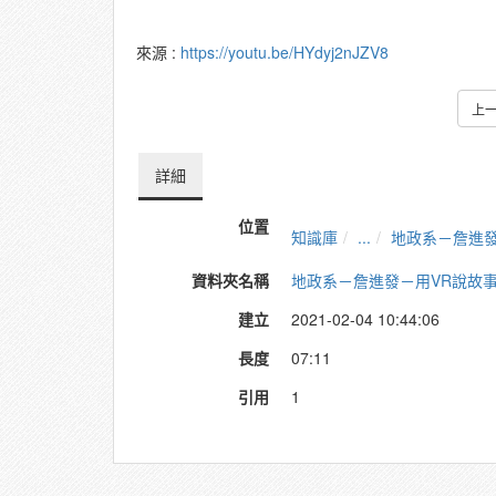
來源 :
https://youtu.be/HYdyj2nJZV8
上
詳細
位置
知識庫
...
地政系－詹進發
資料夾名稱
地政系－詹進發－用VR說故事：
建立
2021-02-04 10:44:06
長度
07:11
引用
1