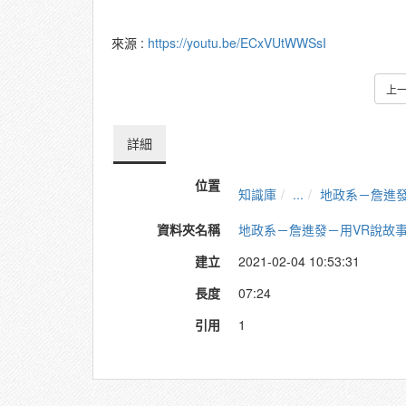
來源 :
https://youtu.be/ECxVUtWWSsI
上
詳細
位置
知識庫
...
地政系－詹進發
資料夾名稱
地政系－詹進發－用VR說故事：
建立
2021-02-04 10:53:31
長度
07:24
引用
1