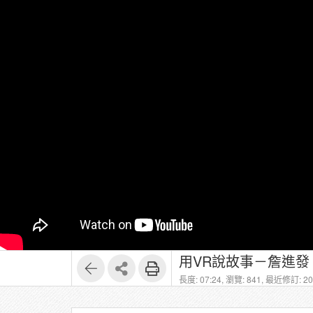
用VR說故事－詹進發 
長度: 07:24,
瀏覽: 841,
最近修訂: 202