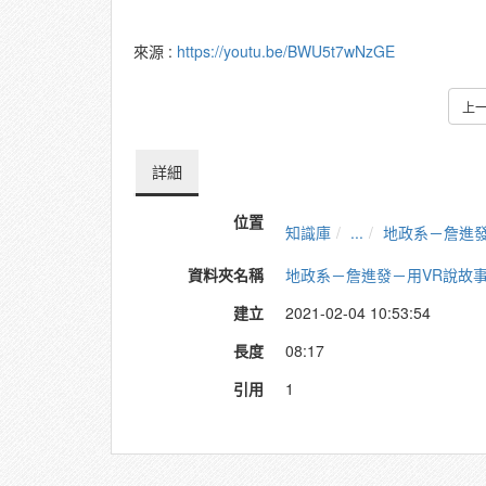
來源 :
https://youtu.be/BWU5t7wNzGE
上
詳細
位置
知識庫
...
地政系－詹進發
資料夾名稱
地政系－詹進發－用VR說故事：
建立
2021-02-04 10:53:54
長度
08:17
引用
1