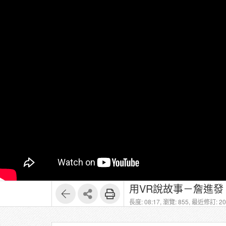
用VR說故事－詹進發 
長度: 08:17,
瀏覽: 855,
最近修訂: 202