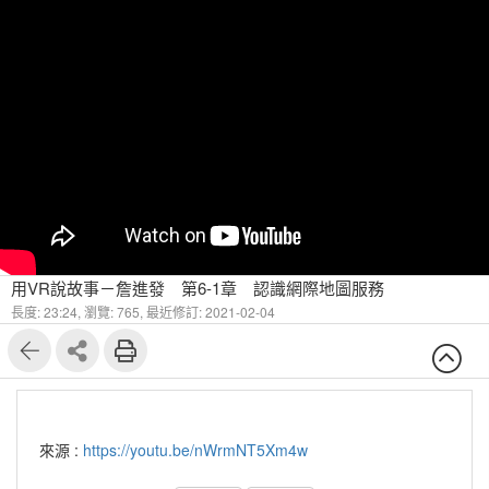
用VR說故事－詹進發 第6-1章 認識網際地圖服務
長度: 23:24,
瀏覽: 765,
最近修訂: 2021-02-04
來源 :
https://youtu.be/nWrmNT5Xm4w