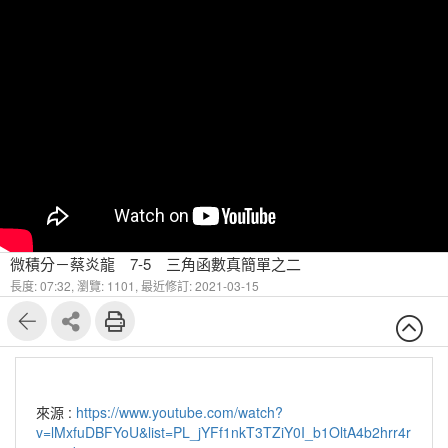
微積分－蔡炎龍 7-5 三角函數真簡單之二
長度: 07:32,
瀏覽: 1101,
最近修訂: 2021-03-15
來源 :
https://www.youtube.com/watch?
v=lMxfuDBFYoU&list=PL_jYFf1nkT3TZiY0I_b1OltA4b2hrr4r