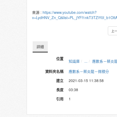
來源 :
https://www.youtube.com/watch?
v=LydHNV_Zn_Q&list=PL_jYFf1nkT3TZiY0I_b1Olt
上
詳細
位置
知識庫
...
應數系－蔡炎
資料夾名稱
應數系－蔡炎龍－微積分
建立
2021-03-15 11:38:58
長度
03:38
引用
1