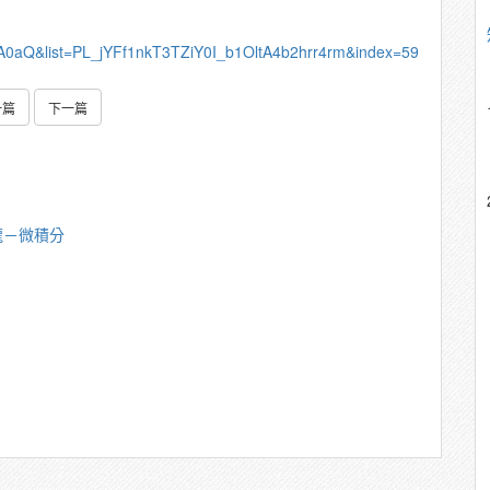
A0aQ&list=PL_jYFf1nkT3TZiY0I_b1OltA4b2hrr4rm&index=59
一篇
下一篇
龍－微積分