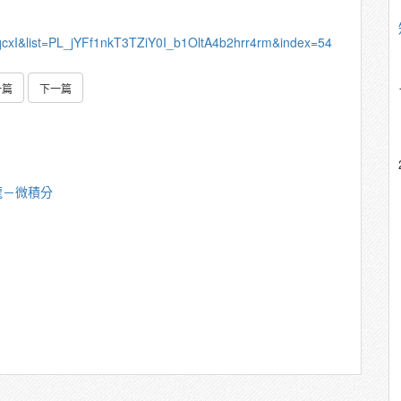
qcxI&list=PL_jYFf1nkT3TZiY0I_b1OltA4b2hrr4rm&index=54
一篇
下一篇
龍－微積分