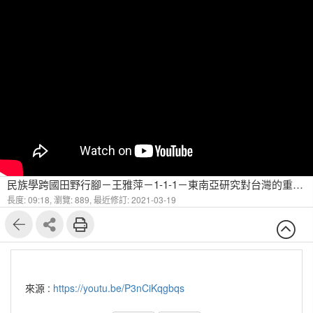
民族學跨國田野行腳－王雅萍－1-1-1－東南亞研究對台灣的重要性與台灣人口結構的改變(一)
長度: 09:18,
瀏覽: 889,
最近修訂: 2021-03-19
來源 :
https://youtu.be/P3nCiKqgbqs