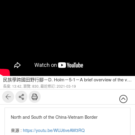
民族學跨國田野行腳－D. Holm－5-1－A brief overview of the variety of ritual specialists in ethnic societies
長度: 13:42,
瀏覽: 830,
最近修訂: 2021-03-19
North and South of the China-Vietnam Border
來源 :
https://youtu.be/WUJ6veAW3RQ