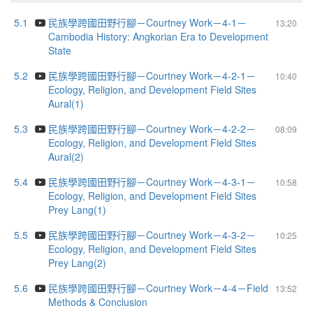
5.1
民族學跨國田野行腳－Courtney Work－4-1－
13:20
Cambodia History: Angkorian Era to Development
State
5.2
民族學跨國田野行腳－Courtney Work－4-2-1－
10:40
Ecology, Religion, and Development Field Sites
Aural(1)
5.3
民族學跨國田野行腳－Courtney Work－4-2-2－
08:09
Ecology, Religion, and Development Field Sites
Aural(2)
5.4
民族學跨國田野行腳－Courtney Work－4-3-1－
10:58
Ecology, Religion, and Development Field Sites
Prey Lang(1)
5.5
民族學跨國田野行腳－Courtney Work－4-3-2－
10:25
Ecology, Religion, and Development Field Sites
Prey Lang(2)
5.6
民族學跨國田野行腳－Courtney Work－4-4－Field
13:52
Methods & Conclusion