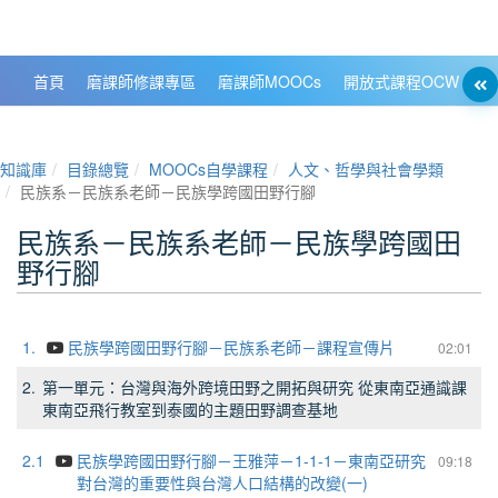
政大數位知識城 NCCU DKB
首頁
磨課師修課專區
磨課師MOOCs
開放式課程OCW
大
知識庫
目錄總覽
MOOCs自學課程
人文、哲學與社會學類
民族系－民族系老師－民族學跨國田野行腳
民族系－民族系老師－民族學跨國田
野行腳
1.
民族學跨國田野行腳－民族系老師－課程宣傳片
02:01
2.
第一單元：台灣與海外跨境田野之開拓與研究 從東南亞通識課
東南亞飛行教室到泰國的主題田野調查基地
2.1
民族學跨國田野行腳－王雅萍－1-1-1－東南亞研究
09:18
對台灣的重要性與台灣人口結構的改變(一)