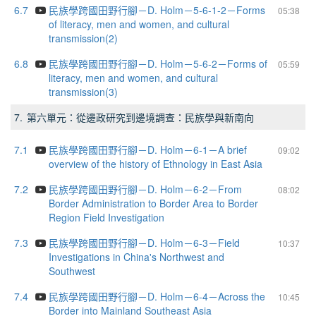
6.7
民族學跨國田野行腳－D. Holm－5-6-1-2－Forms
05:38
of literacy, men and women, and cultural
transmission(2)
6.8
民族學跨國田野行腳－D. Holm－5-6-2－Forms of
05:59
literacy, men and women, and cultural
transmission(3)
7.
第六單元：從邊政研究到邊境調查：民族學與新南向
7.1
民族學跨國田野行腳－D. Holm－6-1－A brief
09:02
overview of the history of Ethnology in East Asia
7.2
民族學跨國田野行腳－D. Holm－6-2－From
08:02
Border Administration to Border Area to Border
Region Field Investigation
7.3
民族學跨國田野行腳－D. Holm－6-3－Field
10:37
Investigations in China's Northwest and
Southwest
7.4
民族學跨國田野行腳－D. Holm－6-4－Across the
10:45
Border into Mainland Southeast Asia