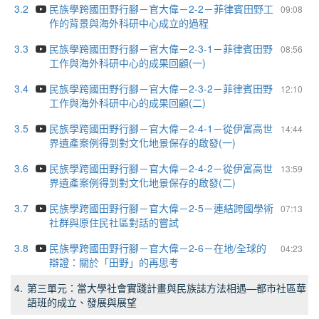
3.2
民族學跨國田野行腳－官大偉－2-2－菲律賓田野工
09:08
作的背景與海外科研中心成立的過程
3.3
民族學跨國田野行腳－官大偉－2-3-1－菲律賓田野
08:56
工作與海外科研中心的成果回顧(一)
3.4
民族學跨國田野行腳－官大偉－2-3-2－菲律賓田野
12:10
工作與海外科研中心的成果回顧(二)
3.5
民族學跨國田野行腳－官大偉－2-4-1－從伊富高世
14:44
界遺產案例得到對文化地景保存的啟發(一)
3.6
民族學跨國田野行腳－官大偉－2-4-2－從伊富高世
13:59
界遺產案例得到對文化地景保存的啟發(二)
3.7
民族學跨國田野行腳－官大偉－2-5－連結跨國學術
07:13
社群與原住民社區對話的嘗試
3.8
民族學跨國田野行腳－官大偉－2-6－在地/全球的
04:23
辯證：關於「田野」的再思考
4.
第三單元：當大學社會實踐計畫與民族誌方法相遇—都市社區華
語班的成立、發展與展望