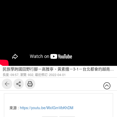
民族學跨國田野行腳－高雅寧、黃素娥－3-1－台北都會的越南社群「什麼！木柵有個越南社區？」
長度: 09:57,
瀏覽: 932,
最近修訂: 2022-04-01
來源 :
https://youtu.be/WxIGmVbKhDM