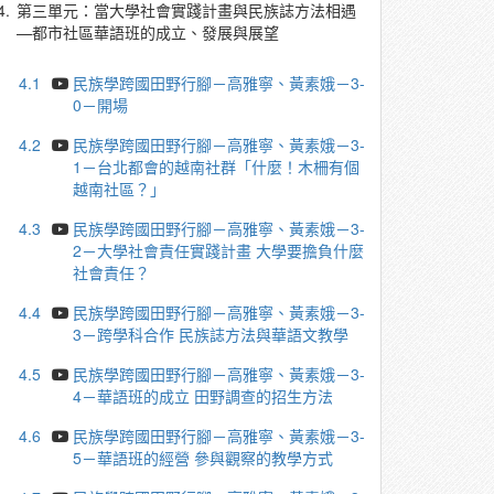
4.
第三單元：當大學社會實踐計畫與民族誌方法相遇
—都市社區華語班的成立、發展與展望
4.1
民族學跨國田野行腳－高雅寧、黃素娥－3-
0－開場
4.2
民族學跨國田野行腳－高雅寧、黃素娥－3-
1－台北都會的越南社群「什麼！木柵有個
越南社區？」
4.3
民族學跨國田野行腳－高雅寧、黃素娥－3-
2－大學社會責任實踐計畫 大學要擔負什麼
社會責任？
4.4
民族學跨國田野行腳－高雅寧、黃素娥－3-
3－跨學科合作 民族誌方法與華語文教學
4.5
民族學跨國田野行腳－高雅寧、黃素娥－3-
4－華語班的成立 田野調查的招生方法
4.6
民族學跨國田野行腳－高雅寧、黃素娥－3-
5－華語班的經營 參與觀察的教學方式