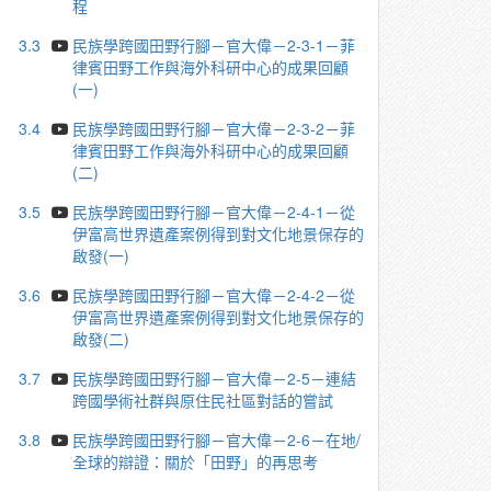
程
3.3
民族學跨國田野行腳－官大偉－2-3-1－菲
律賓田野工作與海外科研中心的成果回顧
(一)
3.4
民族學跨國田野行腳－官大偉－2-3-2－菲
律賓田野工作與海外科研中心的成果回顧
(二)
3.5
民族學跨國田野行腳－官大偉－2-4-1－從
伊富高世界遺產案例得到對文化地景保存的
啟發(一)
3.6
民族學跨國田野行腳－官大偉－2-4-2－從
伊富高世界遺產案例得到對文化地景保存的
啟發(二)
3.7
民族學跨國田野行腳－官大偉－2-5－連結
跨國學術社群與原住民社區對話的嘗試
3.8
民族學跨國田野行腳－官大偉－2-6－在地/
全球的辯證：關於「田野」的再思考