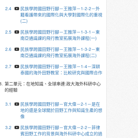
2.4
民族學跨國田野行腳－王雅萍－1-2-2－外
籍看護帶來的國際化與大學對國際化的重視
(二)
2.5
民族學跨國田野行腳－王雅萍－1-3-1－東
南亞通識課的飛行教室拓展海外課程(一)
2.6
民族學跨國田野行腳－王雅萍－1-3-2－東
南亞通識課的飛行教室拓展海外課程(二)
2.7
民族學跨國田野行腳－王雅萍－1-4－深耕
泰國的海外田野教室：比較研究與國際合作
3.
第二單元：在地知識、全球串連:政大海外科研中心
的經驗
3.1
民族學跨國田野行腳－官大偉－2-1－是在
地的還是全球關於田野工作與知識生產的想
像
3.2
民族學跨國田野行腳－官大偉－2-2－菲律
賓田野工作的背景與海外科研中心成立的過