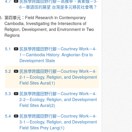
4.7
民族學跨國田野行腳－高雅寧、黃素娥－3-
6－華語班的展望 台灣是多元移民社會嗎？
5.
第四單元：Field Research in Contemporary
Cambodia, Investigating the Intersections of
Religion, Development, and Environment in Two
Regions
5.1
民族學跨國田野行腳－Courtney Work－4-
1－Cambodia History: Angkorian Era to
Development State
5.2
民族學跨國田野行腳－Courtney Work－4-
2-1－Ecology, Religion, and Development
Field Sites Aural(1)
5.3
民族學跨國田野行腳－Courtney Work－4-
2-2－Ecology, Religion, and Development
Field Sites Aural(2)
5.4
民族學跨國田野行腳－Courtney Work－4-
3-1－Ecology, Religion, and Development
Field Sites Prey Lang(1)