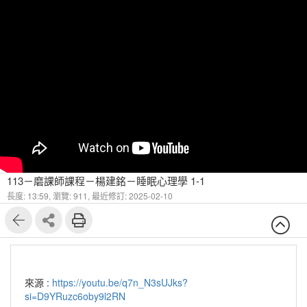
113－磨課師課程－楊建銘－睡眠心理學 1-1
長度: 13:59,
瀏覽: 911,
最近修訂: 2025-02-10
來源 :
https://youtu.be/q7n_N3sUJks?
si=D9YRuzc6oby9l2RN