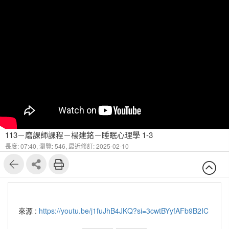
113－磨課師課程－楊建銘－睡眠心理學 1-3
長度: 07:40,
瀏覽: 546,
最近修訂: 2025-02-10
來源 :
https://youtu.be/j1fuJhB4JKQ?si=3cwtBYyfAFb9B2IC