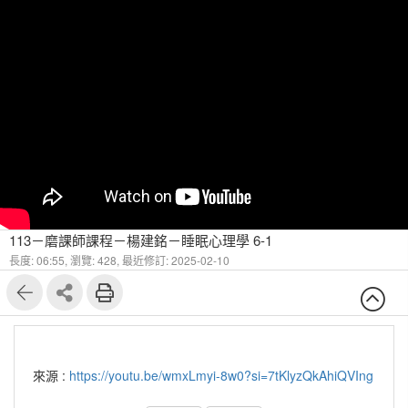
113－磨課師課程－楊建銘－睡眠心理學 6-1
長度: 06:55,
瀏覽: 428,
最近修訂: 2025-02-10
來源 :
https://youtu.be/wmxLmyi-8w0?si=7tKlyzQkAhiQVIng