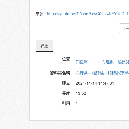
來源 :
https://youtu.be/7l0sodRxwC0?si=KEYcUD
上
詳細
位置
知識庫
...
心理系－楊建銘
資料夾名稱
心理系－楊建銘－睡眠心理學-
建立
2024-11-14 14:47:31
長度
13:52
引用
1