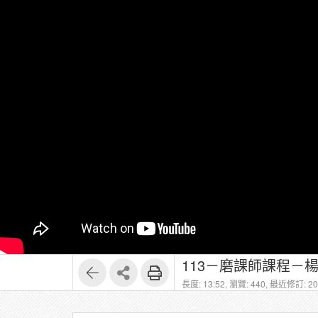
113－磨課師課程－楊
長度: 13:52,
瀏覽: 440,
最近修訂: 202