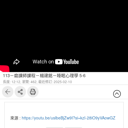
113－磨課師課程－楊建銘－睡眠心理學 5-6
長度: 12:12,
瀏覽: 462,
最近修訂: 2025-02-10
來源 :
https://youtu.be/uslbeBjZw9I?si=kzI-28iO9yVAowGZ