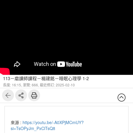
113－磨課師課程－楊建銘－睡眠心理學 1-2
長度: 16:15,
瀏覽: 666,
最近修訂: 2025-02-10
來源 :
https://youtu.be/-A0XPjMCmUY?
si=TsOPyJm_PxClTsQ8