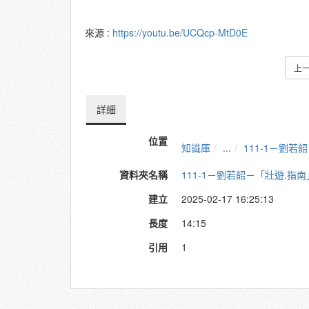
來源 :
https://youtu.be/UCQcp-MtD0E
上
詳細
位置
知識庫
...
111-1－劉
資料夾名稱
111-1－劉若韶－「壯遊.
建立
2025-02-17 16:25:13
長度
14:15
引用
1