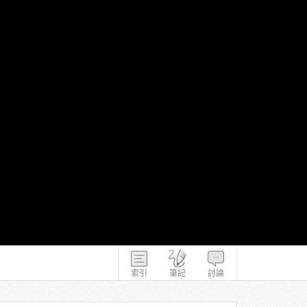
索引
筆記
討論