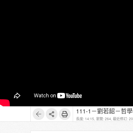
111-1－劉若韶－哲學概論
長度: 14:15,
瀏覽: 264,
最近修訂: 202