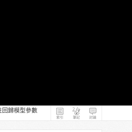
線性回歸模型參數
索引
筆記
討論