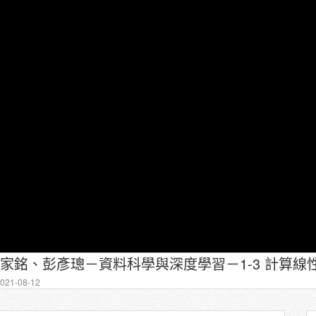
－張家銘、彭彥璁－資料科學與深度學習－1-3 計算
21-08-12