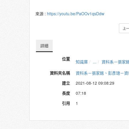
來源 :
https://youtu.be/PaOOv1qsDdw
上
詳細
位置
知識庫
...
資科系－張家
資料夾名稱
資科系－張家銘、彭彥璁－資
建立
2021-08-12 09:08:29
長度
07:18
引用
1