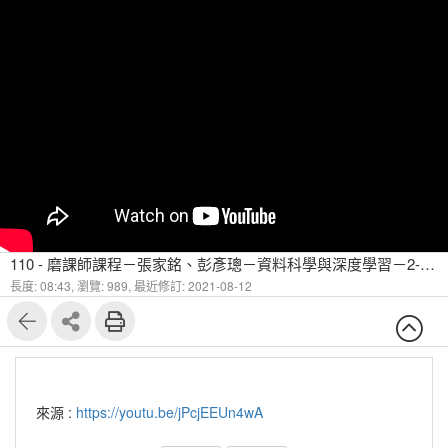
110 - 磨課師課程－張家銘、彭彥璁－資料科學與深度學習－2-4 羅吉斯回歸進階應用
長度: 08:43,
瀏覽: 989,
最近修訂: 2021-08-12
來源 :
https://youtu.be/jPcjEEUn4wA