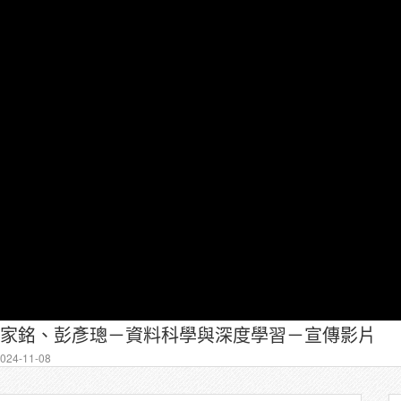
程－張家銘、彭彥璁－資料科學與深度學習－宣傳影片
24-11-08