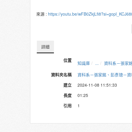
來源 :
https://youtu.be/wFB0ZkjLfi8?si=gopl_KCJ
詳細
位置
知識庫
...
資科系－張家
資料夾名稱
資科系－張家銘、彭彥璁－資
建立
2024-11-08 11:51:33
長度
01:25
引用
1