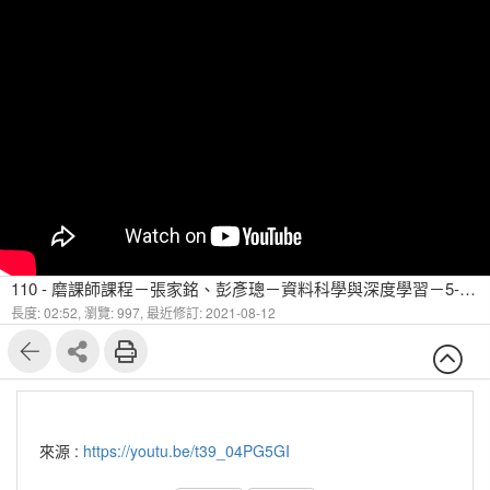
110 - 磨課師課程－張家銘、彭彥璁－資料科學與深度學習－5-2 Fully Connected Layer 全連接層
長度: 02:52,
瀏覽: 997,
最近修訂: 2021-08-12
來源 :
https://youtu.be/t39_04PG5GI