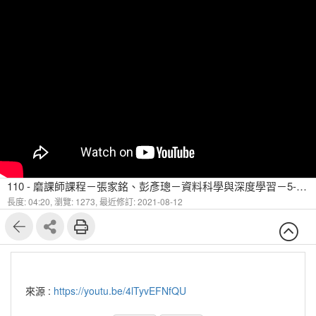
110 - 磨課師課程－張家銘、彭彥璁－資料科學與深度學習－5-5 Neural Networks 類神經網路
長度: 04:20,
瀏覽: 1273,
最近修訂: 2021-08-12
來源 :
https://youtu.be/4lTyvEFNfQU