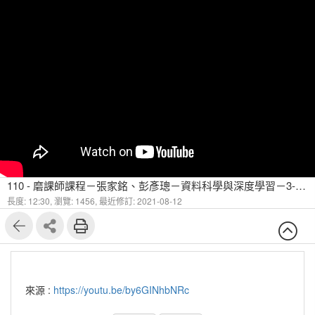
110 - 磨課師課程－張家銘、彭彥璁－資料科學與深度學習－3-1 回歸模型進階課題
長度: 12:30,
瀏覽: 1456,
最近修訂: 2021-08-12
來源 :
https://youtu.be/by6GINhbNRc