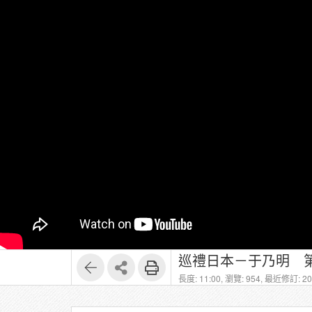
巡禮日本－于乃明 第
長度: 11:00,
瀏覽: 954,
最近修訂: 202