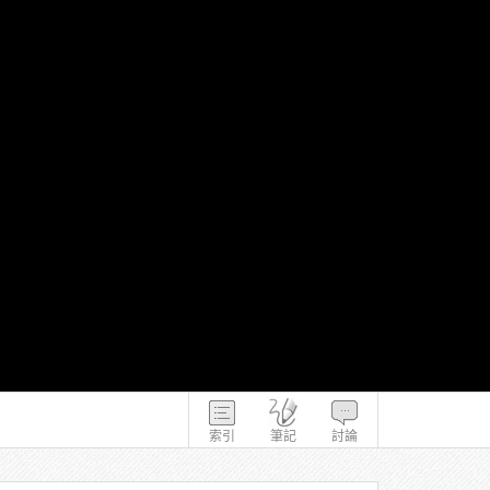
索引
筆記
討論