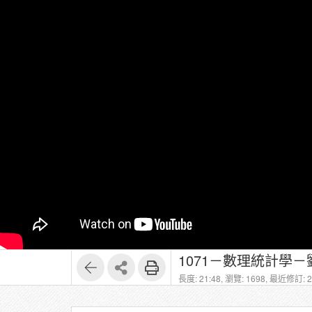
1071－數理統計學－劉
長度: 21:48,
瀏覽: 1698,
最近修訂: 20